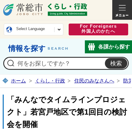
常総市公式ホームページ
くらし・
For Foreigners
Select Language
外国人のかたへ
各課から探す
情報を探す
ホーム
くらし・行政
住民のみなさんへ
防
「みんなでタイムラインプロジェ
クト」若宮戸地区で第1回目の検討
会を開催