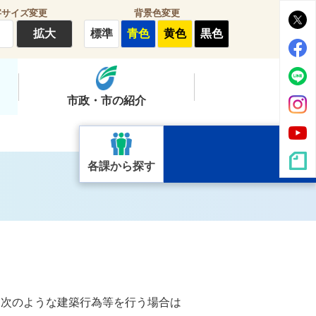
字サイズ変更
背景色変更
拡大
標準
青色
黄色
黒色
市政・市の紹介
各課から探す
、次のような建築行為等を行う場合は