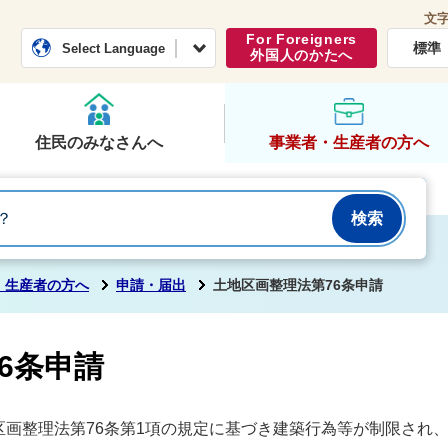
文
常総市公式ホームページ
くらし・行政
For Foreigners
標準
Select Language
外国人のかたへ
住民のみなさんへ
事業者・生産者の方へ
・生産者の方へ
申請・届出
土地区画整理法第76条申請
6条申請
区画整理法第76条第1項の規定に基づき建築行為等が制限され