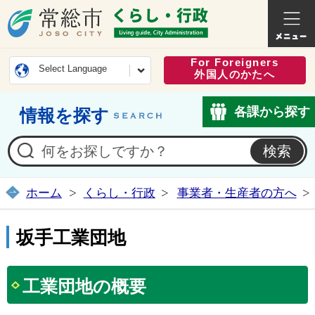
常総市公式ホームページ
くらし・
For Foreigners
Select Language
外国人のかたへ
各課から探す
情報を探す
ホーム
くらし・行政
事業者・生産者の方へ
坂手工業団地
工業団地の概要