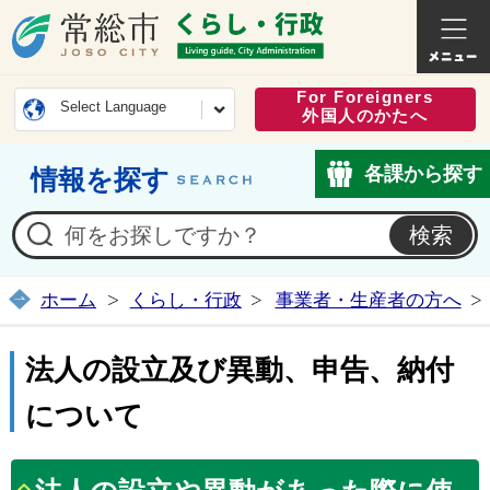
常総市公式ホームページ
くらし・
For Foreigners
Select Language
外国人のかたへ
各課から探す
情報を探す
ホーム
くらし・行政
事業者・生産者の方へ
法人の設立及び異動、申告、納付
について