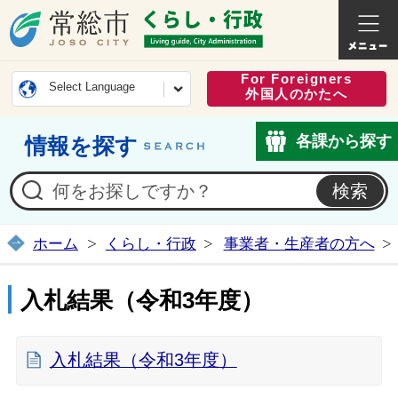
常総市公式ホームページ
くらし・
For Foreigners
Select Language
外国人のかたへ
各課から探す
情報を探す
ホーム
くらし・行政
事業者・生産者の方へ
入札結果（令和3年度）
入札結果（令和3年度）