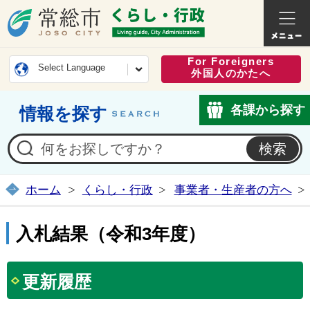
常総市公式ホームページ
くらし・
For Foreigners
Select Language
外国人のかたへ
各課から探す
情報を探す
ホーム
くらし・行政
事業者・生産者の方へ
入札結果（令和3年度）
更新履歴