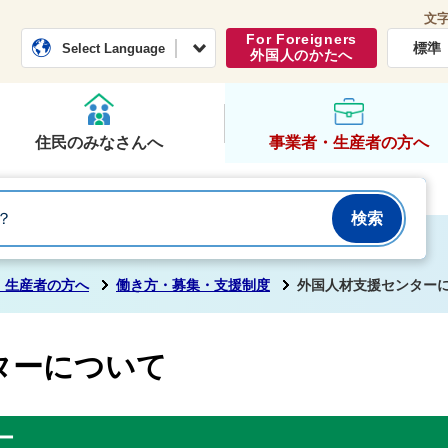
文
常総市公式ホームページ
くらし・行政
For Foreigners
標準
Select Language
外国人のかたへ
住民のみなさんへ
事業者・生産者の方へ
・生産者の方へ
働き方・募集・支援制度
外国人材支援センター
ターについて
ー