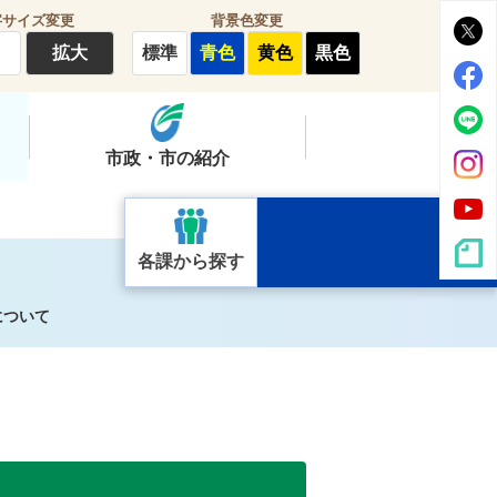
字サイズ変更
背景色変更
拡大
標準
青色
黄色
黒色
市政・市の紹介
各課から探す
について