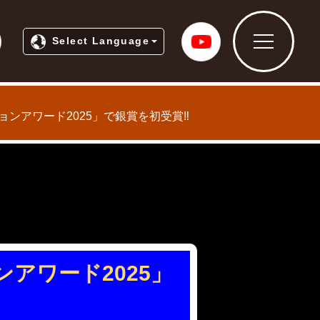
ティプロモーションホームページ
常総市公式Yo
Select Language
ンアワード2025」で銀賞を初受賞‼
アワード2025」