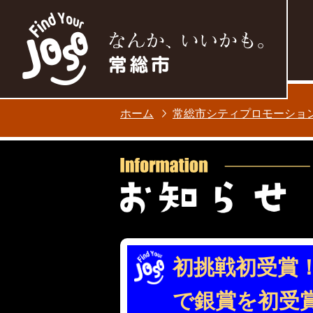
ホーム
常総市シティプロモーショ
初挑戦初受賞！
で銀賞を初受