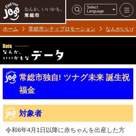
常総市シティ
Select
検索
Language
ホーム
常総市シティプロモーション
なんかいい
常総市独自! ツナグ未来 誕生祝
福金
対象者
令和6年4月1日以降に赤ちゃんを出産した方