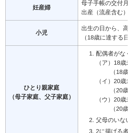
母子手帳の交付月
妊産婦
出産（流産含む）
出生の日から、高
小児
（18歳に達する日
配偶者がなく
（ア）18歳
（18歳の誕
（イ）20歳
ひとり親家庭
（20歳の誕
（母子家庭、父子家庭）
（ウ）20歳
（20歳の誕
父母のいない
2に揚げる者