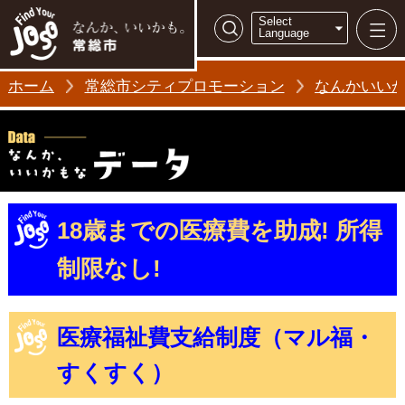
常総市シティ
Select
検索
Language
ホーム
常総市シティプロモーション
なんかいい
18歳までの医療費を助成! 所得
制限なし!
医療福祉費支給制度（マル福・
すくすく）