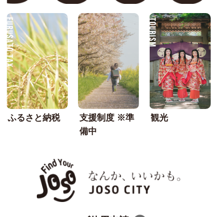
FURUSATO TAX
SU
ふるさと納税
支援制度 ※準
観光
備中
なんか