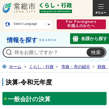
常総市公式ホームページ
くらし・
For Foreigners
Select Language
外国人のかたへ
各課から探す
情報を探す
ホーム
くらし・行政
市政・市の紹介
財政
決算-令和元年度
一般会計の決算