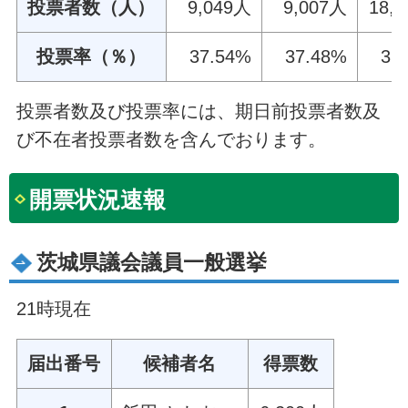
投票者数（人）
9,049人
9,007人
18,
投票率（％）
37.54%
37.48%
37
投票者数及び投票率には、期日前投票者数及
び不在者投票者数を含んでおります。
開票状況速報
茨城県議会議員一般選挙
21時現在
届出番号
候補者名
得票数