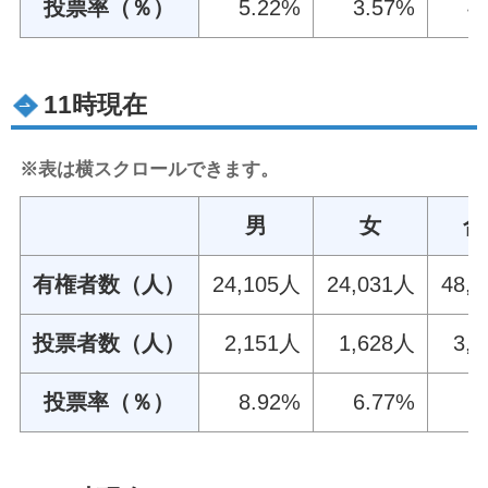
投票率（％）
5.22%
3.57%
4
11時現在
※表は横スクロールできます。
男
女
合
有権者数（人）
24,105人
24,031人
48,
投票者数（人）
2,151人
1,628人
3,
投票率（％）
8.92%
6.77%
7