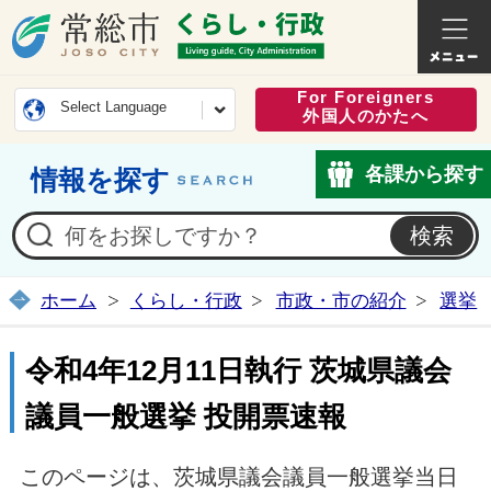
常総市公式ホームページ
くらし・
For Foreigners
Select Language
外国人のかたへ
各課から探す
情報を探す
ホーム
くらし・行政
市政・市の紹介
選挙
令和4年12月11日執行 茨城県議会
議員一般選挙 投開票速報
このページは、茨城県議会議員一般選挙当日