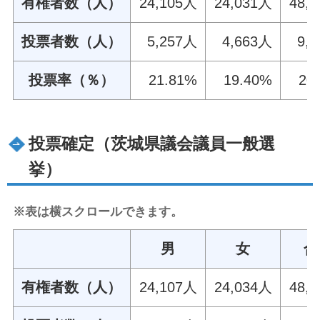
有権者数（人）
24,105人
24,031人
48,
投票者数（人）
5,257人
4,663人
9,
投票率（％）
21.81%
19.40%
20
投票確定（茨城県議会議員一般選
挙）
※表は横スクロールできます。
男
女
合
有権者数（人）
24,107人
24,034人
48,