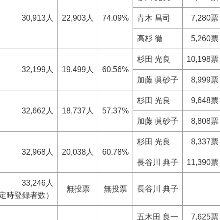
30,913人
22,903人
74.09%
青木 昌司
7,280票
高杉 徹
5,260票
杉田 光良
10,198票
32,199人
19,499人
60.56%
加藤 眞砂子
8,999票
杉田 光良
9,648票
32,662人
18,737人
57.37%
加藤 眞砂子
8,808票
杉田 光良
8,337票
32,968人
20,038人
60.78%
長谷川 典子
11,390票
33,246人
無投票
無投票
長谷川 典子
日定時登録者数）
五木田 良一
7,625票