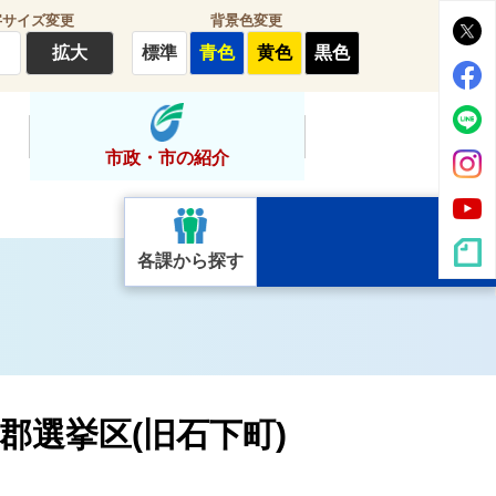
字サイズ変更
背景色変更
拡大
標準
青色
黄色
黒色
市政・市の紹介
各課から探す
郡選挙区(旧石下町)