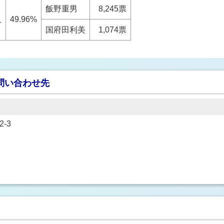
飯野重男
8,245票
人
49.96%
国府田利美
1,074票
問い合わせ先
-3