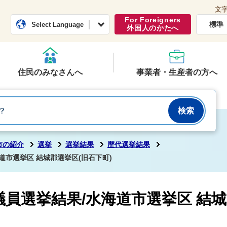
文
常総市公式ホームページ
くらし・行政
For Foreigners
標準
Select Language
外国人のかたへ
住民のみなさんへ
事業者・生産者の方へ
市の紹介
選挙
選挙結果
歴代選挙結果
道市選挙区 結城郡選挙区(旧石下町)
員選挙結果/水海道市選挙区 結城