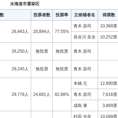
水海道市選挙区
数
投票者数
投票率
立候補者名
得票数
青木 昌司
10,368票
26,943人
20,894人
77.55%
長谷川 良全
10,252票
28,250人
無投票
無投票
青木 昌司
29,245人
無投票
無投票
青木 昌司
本橋 元
12,890票
29,778人
24,681人
82.88%
青木 昌司
7,616票
成島 肇
3,869票
杉田 光良
10,099票