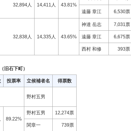
32,894人
14,411人
43.81%
遠藤 章江
6,530票
神達 岳志
7,031票
32,838人
14,335人
43.65%
遠藤 章江
6,675票
西村 和修
393票
（旧石下町）
数
投票率
立候補者名
得票数
野村五男
野村五男
12,274票
人
89.22%
関章一
739票