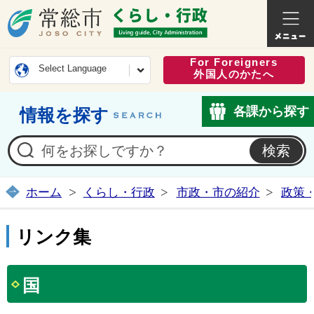
常総市公式ホームページ
くらし・
For Foreigners
Select Language
外国人のかたへ
各課から探す
情報を探す
ホーム
くらし・行政
市政・市の紹介
政策
リンク集
国