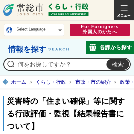
常総市公式ホームページ
くらし・
For Foreigners
Select Language
外国人のかたへ
各課から探す
情報を探す
ホーム
くらし・行政
市政・市の紹介
政策
災害時の「住まい確保」等に関す
る行政評価・監視【結果報告書に
ついて】