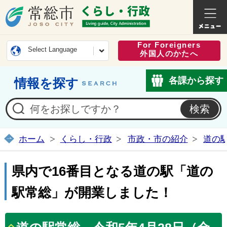
常総市公式ホームページ
くらし・
For Foreigners
Select Language
外国人のかたへ
各課から探す
情報を探す
ホーム
くらし・行政
市政・市の紹介
道の
県内で16番目となる道の駅「道の
駅常総」が開業しました！