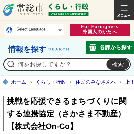
常総市公式ホームページ
くらし・
For Foreigners
Select Language
外国人のかたへ
各課から探す
情報を探す
ホーム
くらし・行政
住民のみなさんへ
上
挑戦を応援できるまちづくりに関
する連携協定（さかさま不動産）
【株式会社On-Co】