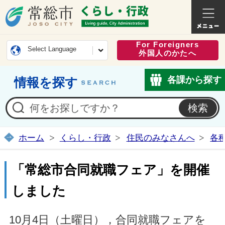
常総市公式ホームページ
くらし・
For Foreigners
Select Language
外国人のかたへ
各課から探す
情報を探す
ホーム
くらし・行政
住民のみなさんへ
各
「常総市合同就職フェア」を開催
しました
10月4日（土曜日），合同就職フェアを