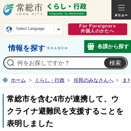
常総市公式ホームページ
くらし・
For Foreigners
Select Language
外国人のかたへ
各課から探す
情報を探す
ホーム
くらし・行政
住民のみなさんへ
ま
常総市を含む4市が連携して、ウ
クライナ避難民を支援することを
表明しました