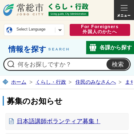
常総市公式ホームページ
くらし・
For Foreigners
Select Language
外国人のかたへ
各課から探す
情報を探す
ホーム
くらし・行政
住民のみなさんへ
ま
募集のお知らせ
日本語講師ボランティア募集！