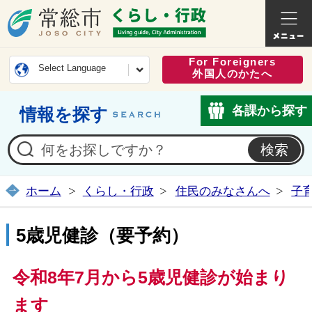
常総市公式ホームページ
くらし・
For Foreigners
Select Language
外国人のかたへ
各課から探す
情報を探す
ホーム
くらし・行政
住民のみなさんへ
子
5歳児健診（要予約）
令和8年7月から5歳児健診が始まり
ます