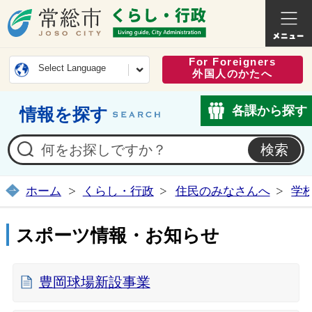
常総市公式ホームページ
くらし・
For Foreigners
Select Language
外国人のかたへ
各課から探す
情報を探す
ホーム
くらし・行政
住民のみなさんへ
学
スポーツ情報・お知らせ
豊岡球場新設事業