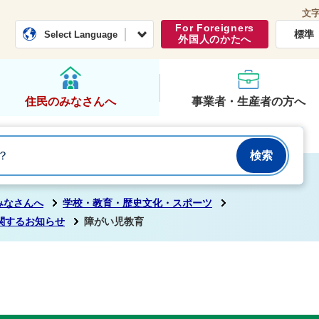
文
常総市公式ホームページ
くらし・行政
For Foreigners
標準
Select Language
外国人のかたへ
住民のみなさんへ
事業者・生産者の方へ
みなさんへ
学校・教育・歴史文化・スポーツ
関するお知らせ
障がい児教育