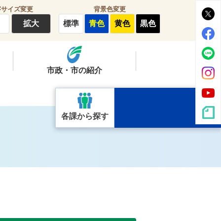
字サイズ変更
背景色変更
拡大
標準
青色
黄色
黒色
市政・市の紹介
各課から探す