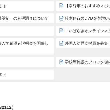
ます
【常総市のおすすめスポッ
希望制」の希望調査について
鈴木頂行のDVDを寄贈い
「いばらきオンラインス
学級入学希望者説明会を開催し
外国人幼児支援員を募集
学校等施設のブロック塀
状況
82112）