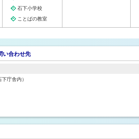
石下小学校
ことばの教室
問い合わせ先
1（石下庁舎内）