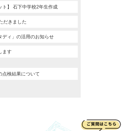
ト】 石下中学校2年生作成
ただきました
タディ」の活用のお知らせ
します
の点検結果について