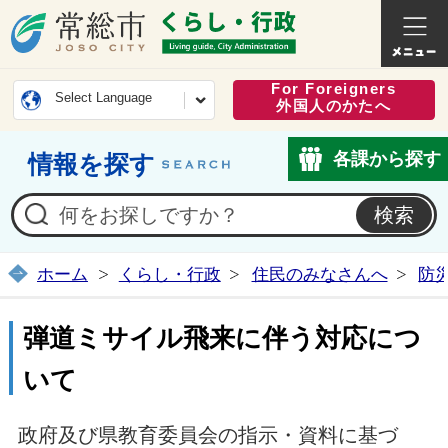
常総市公式ホームページ
くらし・
For Foreigners
Select Language
外国人のかたへ
各課から探す
情報を探す
ホーム
くらし・行政
住民のみなさんへ
防
弾道ミサイル飛来に伴う対応につ
いて
政府及び県教育委員会の指示・資料に基づ