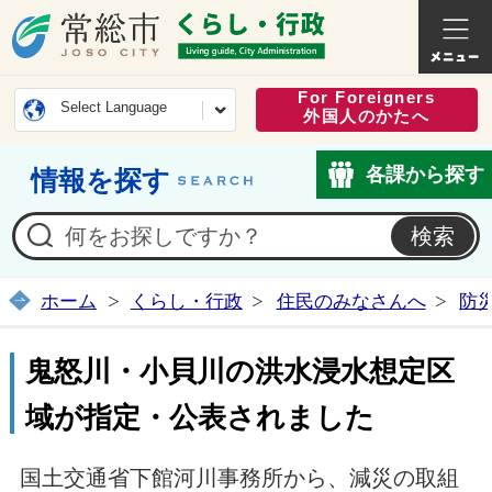
常総市公式ホームページ
くらし・
For Foreigners
Select Language
外国人のかたへ
各課から探す
情報を探す
ホーム
くらし・行政
住民のみなさんへ
防
鬼怒川・小貝川の洪水浸水想定区
域が指定・公表されました
国土交通省下館河川事務所から、減災の取組