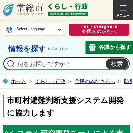
常総市公式ホームページ
くらし・
For Foreigners
Select Language
外国人のかたへ
各課から探す
情報を探す
ホーム
くらし・行政
住民のみなさんへ
防
市町村避難判断支援システム開発
に協力します