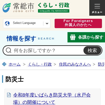
常総市公式ホームページ
くらし・
For Foreigners
Select Language
外国人のかたへ
各課から探す
情報を探す
ホーム
くらし・行政
住民のみなさんへ
防
防災士
令和8年度いばらき防災大学（水戸会
場）の開催について