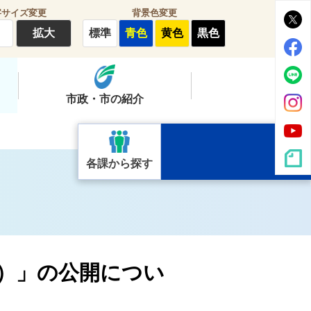
字サイズ変更
背景色変更
拡大
標準
青色
黄色
黒色
市政・市の紹介
各課から探す
ップ）」の公開につい