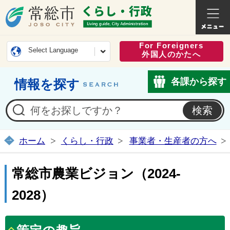
常総市公式ホームページ
くらし・
For Foreigners
Select Language
外国人のかたへ
各課から探す
情報を探す
ホーム
くらし・行政
事業者・生産者の方へ
常総市農業ビジョン（2024-
2028）