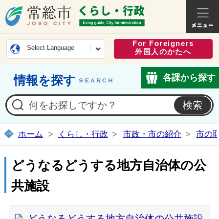
常総市公式ホームページ
くらし・
For Foreigners
Select Language
外国人のかたへ
各課から探す
情報を探す
ホーム
くらし・行政
市政・市の紹介
市の
どうなるどうする地方自治体の公
共施設
どうなるどうする地方自治体の公共施設