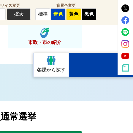
字サイズ変更
背景色変更
拡大
標準
青色
黄色
黒色
市政・市の紹介
各課から探す
員通常選挙