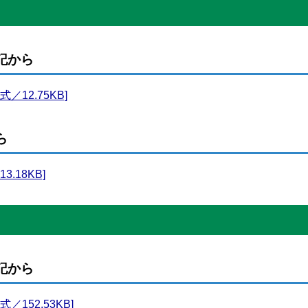
記から
／12.75KB]
ら
.18KB]
記から
152.53KB]