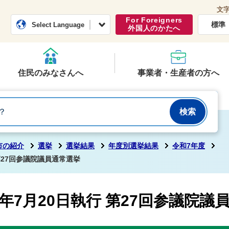
文
常総市公式ホームページ
くらし・行政
For Foreigners
標準
Select Language
外国人のかたへ
住民のみなさんへ
事業者・生産者の方へ
市の紹介
選挙
選挙結果
年度別選挙結果
令和7年度
第27回参議院議員通常選挙
年7月20日執行 第27回参議院議