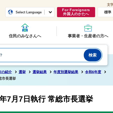
文
常総市公式ホームページ
くらし・行政
For Foreigners
標準
Select Language
外国人のかたへ
住民のみなさんへ
事業者・生産者の方へ
市の紹介
選挙
選挙結果
年度別選挙結果
令和6年度
総市長選挙
年7月7日執行 常総市長選挙