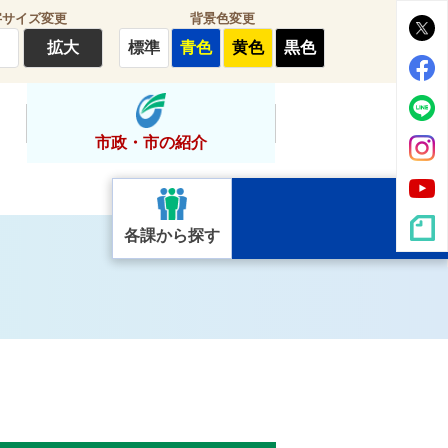
字サイズ変更
背景色変更
拡大
標準
青色
黄色
黒色
市政・市の紹介
各課から探す