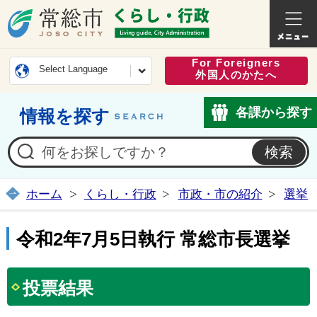
常総市公式ホームページ
くらし・
For Foreigners
Select Language
外国人のかたへ
各課から探す
情報を探す
ホーム
くらし・行政
市政・市の紹介
選挙
令和2年7月5日執行 常総市長選挙
投票結果