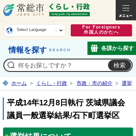
常総市公式ホームページ
くらし・
For Foreigners
Select Language
外国人のかたへ
各課から探す
情報を探す
ホーム
くらし・行政
市政・市の紹介
選挙
平成14年12月8日執行 茨城県議会
議員一般選挙結果/石下町選挙区