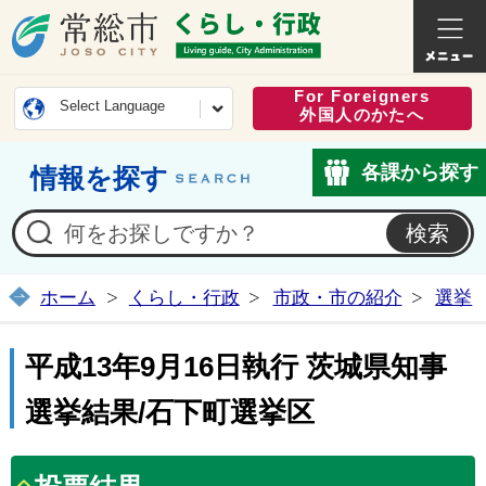
常総市公式ホームページ
くらし・
For Foreigners
Select Language
外国人のかたへ
各課から探す
情報を探す
ホーム
くらし・行政
市政・市の紹介
選挙
平成13年9月16日執行 茨城県知事
選挙結果/石下町選挙区