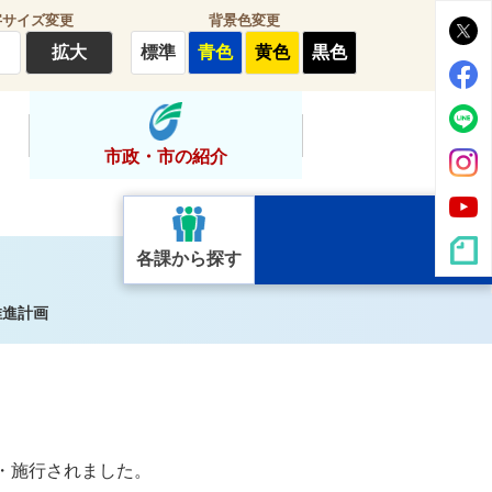
字サイズ変更
背景色変更
拡大
標準
青色
黄色
黒色
市政・市の紹介
各課から探す
推進計画
・施行されました。