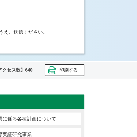
うえ、送信ください。
アクセス数】
640
印刷する
業に係る各種計画について
育実証研究事業