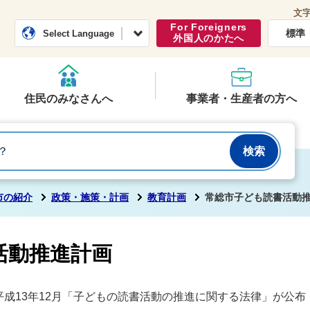
文
常総市公式ホームページ
くらし・行政
For Foreigners
標準
Select Language
外国人のかたへ
住民のみなさんへ
事業者・生産者の方へ
市の紹介
政策・施策・計画
教育計画
常総市子ども読書活動
活動推進計画
成13年12月「子どもの読書活動の推進に関する法律」が公布