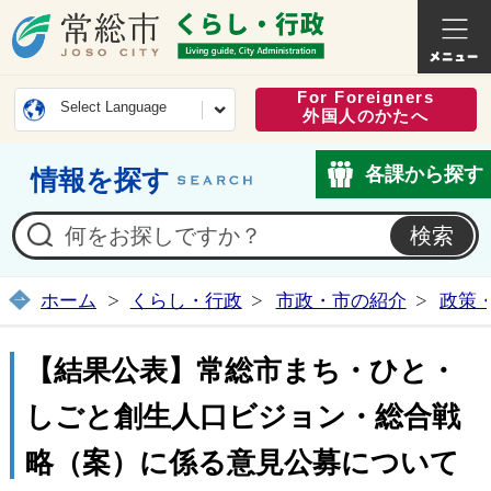
常総市公式ホームページ
くらし・
For Foreigners
Select Language
外国人のかたへ
各課から探す
情報を探す
ホーム
くらし・行政
市政・市の紹介
政策
【結果公表】常総市まち・ひと・
しごと創生人口ビジョン・総合戦
略（案）に係る意見公募について