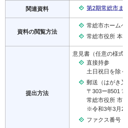
第2期常総市まち
関連資料
常総市ホームペ
資料の閲覧方法
常総市役所 本
意見書（任意の様式
直接持参
土日祝日を除く午
郵送（はがき又
〒303ー8501
提出方法
常総市役所 市
※令和3年3月
ファクス番号：029