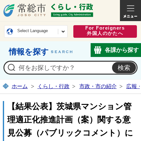
常総市公式ホームページ
くらし・
For Foreigners
Select Language
外国人のかたへ
各課から探す
情報を探す
ホーム
くらし・行政
市政・市の紹介
広報
【結果公表】茨城県マンション管
理適正化推進計画（案）関する意
見公募（パブリックコメント）に