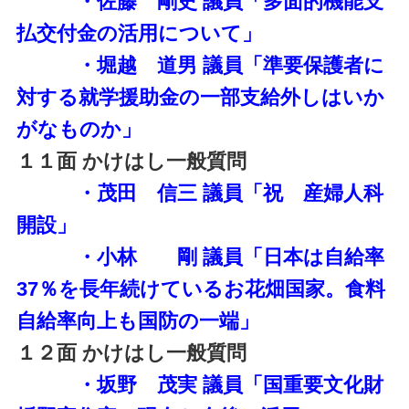
・佐藤 剛史 議員「多面的機能支
払交付金の活用について」
・堀越 道男 議員「準要保護者に
対する就学援助金の一部支給外しはいか
がなものか」
１１面 かけはし一般質問
・茂田 信三 議員「祝 産婦人科
開設」
・小林 剛 議員「日本は自給率
37％を長年続けているお花畑国家。食料
自給率向上も国防の一端
」
１２面 かけはし一般質問
・坂野 茂実 議員「国重要文化財