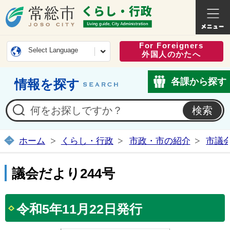
常総市公式ホームページ
くらし・
For Foreigners
Select Language
外国人のかたへ
各課から探す
情報を探す
ホーム
くらし・行政
市政・市の紹介
市議
議会だより244号
令和5年11月22日発行