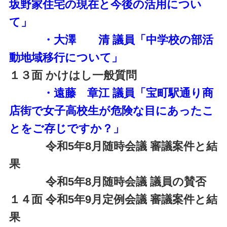
坂野家住宅の現在と今後の活用につい
て」
・大澤 清 議員「中学校の部活
動地域移行について」
１３面 かけはし一般質問
・遠藤 章江 議員「宝町駅通り商
店街で女子高校生が危険な目にあったこ
とをご存じですか？」
令和5年8月随時会議 審議案件と結
果
令和5年8月随時会議 議員の賛否
１４面
令和5年9月定例会議 審議案件と結
果