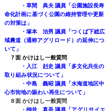
・草間 典夫 議員「公園施設長寿
命化計画に基づく公園の維持管理や更新
の対策は」
・塚本 治男 議員「つくば下総広
域農道（通称アグリロード）の延伸につ
いて」
７面 かけはし一般質問
・入江 赳史 議員「多文化共生の
取り組み状況について」
・中島 義昭 議員「水海道地区中
心市街地の賑わい再生について」
８面 かけはし一般質問
・栁井 真吾 議員「アグリサイエ