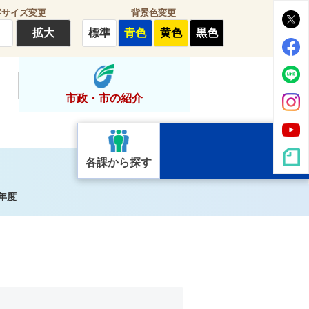
字サイズ変更
背景色変更
拡大
標準
青色
黄色
黒色
市政・市の紹介
各課から探す
年度