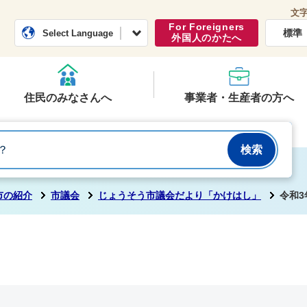
文
常総市公式ホームページ
くらし・行政
For Foreigners
標準
Select Language
外国人のかたへ
住民のみなさんへ
事業者・生産者の方へ
市の紹介
市議会
じょうそう市議会だより「かけはし」
令和3