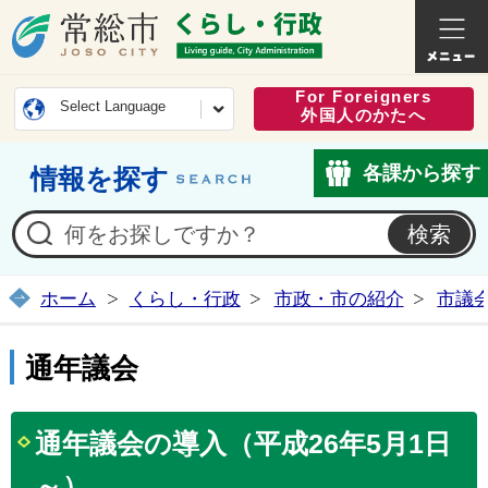
常総市公式ホームページ
くらし・
For Foreigners
Select Language
外国人のかたへ
各課から探す
情報を探す
ホーム
くらし・行政
市政・市の紹介
市議
通年議会
通年議会の導入（平成26年5月1日
～）