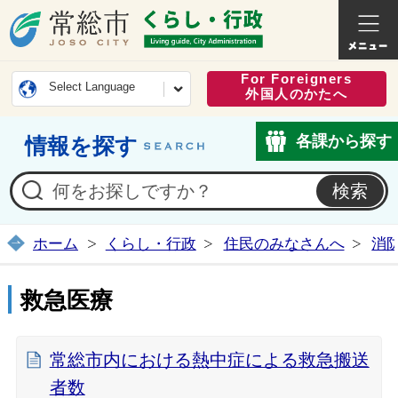
常総市公式ホームページ
くらし・
For Foreigners
Select Language
外国人のかたへ
各課から探す
情報を探す
ホーム
くらし・行政
住民のみなさんへ
消
救急医療
常総市内における熱中症による救急搬送
者数