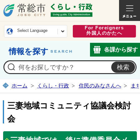
常総市公式ホームページ
くらし・
For Foreigners
Select Language
外国人のかたへ
各課から探す
情報を探す
ホーム
くらし・行政
住民のみなさんへ
ま
三妻地域コミュニティ協議会検討
会