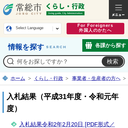
常総市公式ホームページ
くらし・
For Foreigners
Select Language
外国人のかたへ
各課から探す
情報を探す
ホーム
くらし・行政
事業者・生産者の方へ
入札結果（平成31年度・令和元年
度）
入札結果令和2年2月20日 [PDF形式／