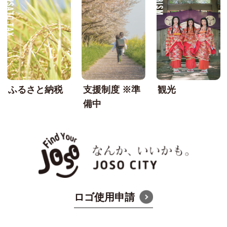
ふるさと納税
支援制度 ※準
観光
備中
なんか
ロゴ使用申請