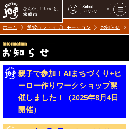
常総市シティ
Select
検索
Language
ホーム
常総市シティプロモーション
お知らせ
親子で参加！AIまちづくり+ヒ
ーロー作りワークショップ開
催しました！（2025年8月4日
開催）