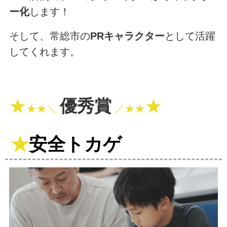
ー化
します！
そして、常総市の
PRキャラクター
として活躍
してくれます。
★
優秀賞
★
★★＼
／★★
★
安全トカゲ