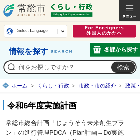
常総市公式ホームページ
くらし・
For Foreigners
Select Language
外国人のかたへ
各課から探す
情報を探す
ホーム
くらし・行政
市政・市の紹介
政策
令和6年度実施計画
常総市総合計画「じょうそう未来創生プラ
ン」の進行管理PDCA（Plan計画→Do実施