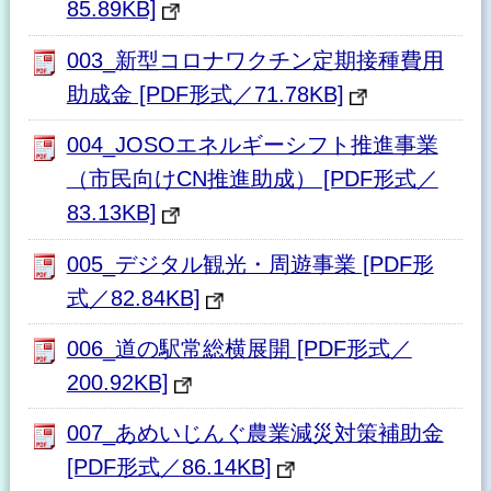
85.89KB]
003_新型コロナワクチン定期接種費用
助成金 [PDF形式／71.78KB]
004_JOSOエネルギーシフト推進事業
（市⺠向けCN推進助成） [PDF形式／
83.13KB]
005_デジタル観光・周遊事業 [PDF形
式／82.84KB]
006_道の駅常総横展開 [PDF形式／
200.92KB]
007_あめいじんぐ農業減災対策補助金
[PDF形式／86.14KB]