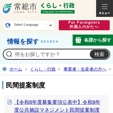
常総市公式ホームページ
くらし・
For Foreigners
Select Language
外国人のかたへ
各課から探す
情報を探す
ホーム
くらし・行政
事業者・生産者の方へ
民間提案制度
【令和8年度募集要項公表中】令和8年
度公共施設マネジメント民間提案制度