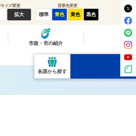
字サイズ変更
背景色変更
拡大
標準
青色
黄色
黒色
市政・市の紹介
各課から探す