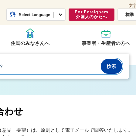
文
常総市公式ホームページ
くらし・行政
For Foreigners
標準
Select Language
外国人のかたへ
住民のみなさんへ
事業者・生産者の方へ
合わせ
（意見・要望）は、原則として電子メールで回答いたします。