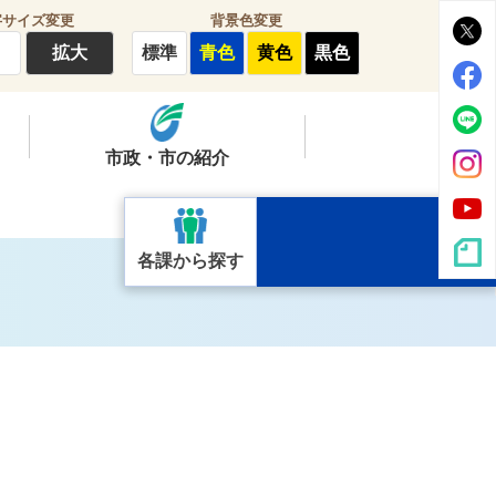
字サイズ変更
背景色変更
拡大
標準
青色
黄色
黒色
市政・市の紹介
各課から探す